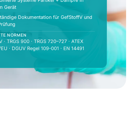
inierte Systeme Partikel + Dämpfe in
m Gerät
ständige Dokumentation für GefStoffV und
rüfung
NTE NORMEN
fV · TRGS 900 · TRGS 720–727 · ATEX
/EU · DGUV Regel 109-001 · EN 14491