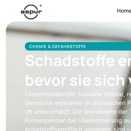
Hom
CHEMIE & GEFAHRSTOFFE
Schadstoffe e
bevor sie sich 
Lösemitteldämpfe, toxische Stäube, r
Gemische entstehen in chemischen Pro
oft unterschätzt. Die Grenzwerte der
Konsequenzen bei Überschreitung auc
schadstoffspezifisch ausgelegt sind –