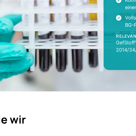
Komb
eine
Voll
BG-P
RELEVA
GefStof
2014/34
e wir