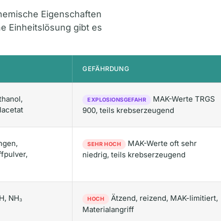
chemische Eigenschaften
ne Einheitslösung gibt es
GEFÄHRDUNG
thanol,
MAK-Werte TRGS
EXPLOSIONSGEFAHR
lacetat
900, teils krebserzeugend
ngen,
MAK-Werte oft sehr
SEHR HOCH
fpulver,
niedrig, teils krebserzeugend
H, NH₃
Ätzend, reizend, MAK-limitiert,
HOCH
Materialangriff