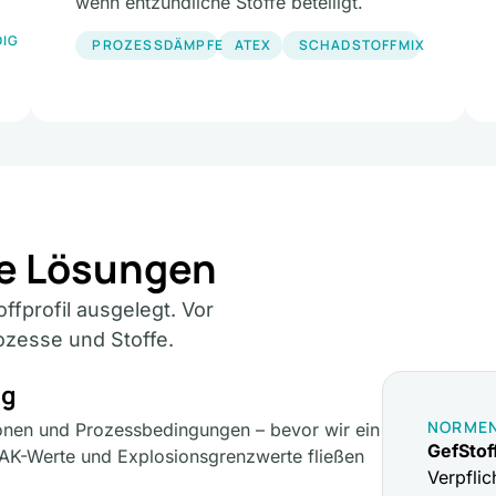
wenn entzündliche Stoffe beteiligt.
DIG
PROZESSDÄMPFE
ATEX
SCHADSTOFFMIX
he Lösungen
ffprofil ausgelegt. Vor
ozesse und Stoffe.
ng
NORMEN
ionen und Prozessbedingungen – bevor wir ein
GefStof
MAK-Werte und Explosionsgrenzwerte fließen
Verpflic