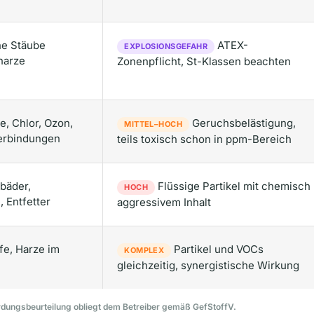
he Stäube
ATEX-
EXPLOSIONSGEFAHR
tharze
Zonenpflicht, St-Klassen beachten
, Chlor, Ozon,
Geruchsbelästigung,
MITTEL–HOCH
erbindungen
teils toxisch schon in ppm-Bereich
bäder,
Flüssige Partikel mit chemisch
HOCH
 Entfetter
aggressivem Inhalt
fe, Harze im
Partikel und VOCs
KOMPLEX
gleichzeitig, synergistische Wirkung
dungsbeurteilung obliegt dem Betreiber gemäß GefStoffV.