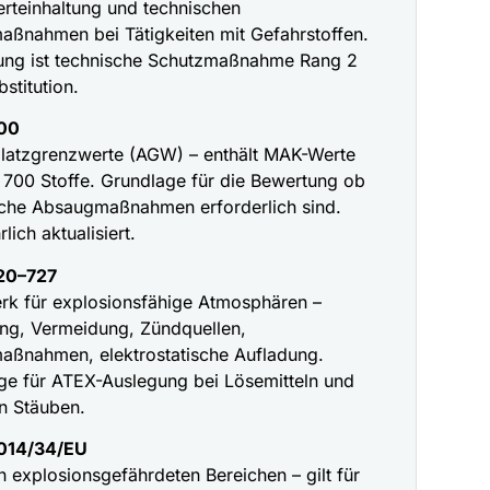
rteinhaltung und technischen
aßnahmen bei Tätigkeiten mit Gefahrstoffen.
ng ist technische Schutzmaßnahme Rang 2
stitution.
00
platzgrenzwerte (AGW) – enthält MAK-Werte
r 700 Stoffe. Grundlage für die Bewertung ob
che Absaugmaßnahmen erforderlich sind.
lich aktualisiert.
20–727
rk für explosionsfähige Atmosphären –
ng, Vermeidung, Zündquellen,
aßnahmen, elektrostatische Aufladung.
ge für ATEX-Auslegung bei Lösemitteln und
en Stäuben.
014/34/EU
n explosionsgefährdeten Bereichen – gilt für