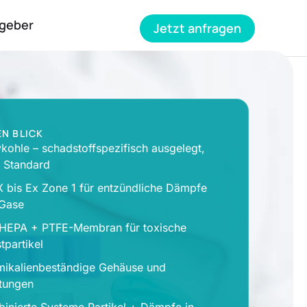
geber
Jetzt anfragen
EN BLICK
vkohle – schadstoffspezifisch ausgelegt,
t Standard
 bis Ex Zone 1 für entzündliche Dämpfe
Gase
HEPA + PTFE-Membran für toxische
tpartikel
ikalienbeständige Gehäuse und
tungen