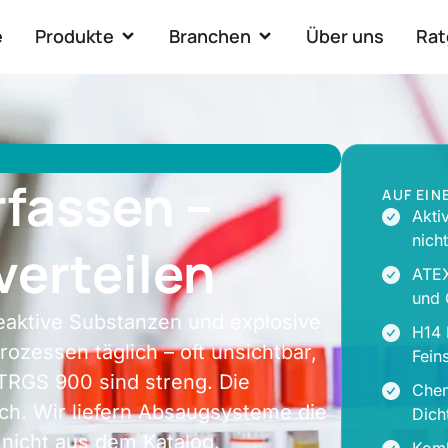
e
Produkte
Branchen
Über uns
Rat
rfassen –
AUF EIN
Akti
nich
verteilen
ATEX
und 
eaktive Substanzen und explosive
H14 
zessen täglich – oft unsichtbar,
Feins
 TRGS 900 sind streng. Die
Chem
h. Wir liefern Absaugsysteme die
Dich
 nicht aus dem Katalog.