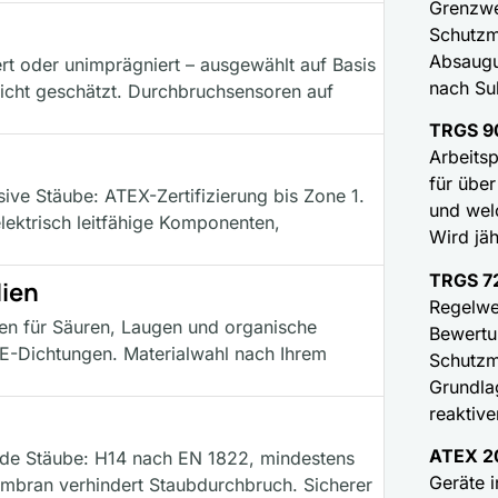
Grenzwe
Schutzm
Absaugu
ert oder unimprägniert – ausgewählt auf Basis
nach Sub
 nicht geschätzt. Durchbruchsensoren auf
TRGS 9
Arbeits
für übe
ive Stäube: ATEX-Zertifizierung bis Zone 1.
und wel
elektrisch leitfähige Komponenten,
Wird jähr
TRGS 7
lien
Regelwe
gen für Säuren, Laugen und organische
Bewertu
FE-Dichtungen. Materialwahl nach Ihrem
Schutzm
Grundla
reaktiv
ATEX 2
ende Stäube: H14 nach EN 1822, mindestens
Geräte i
ran verhindert Staubdurchbruch. Sicherer