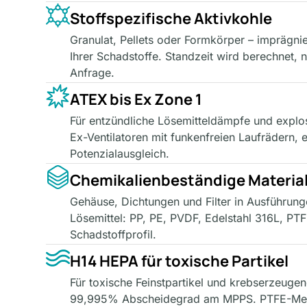
Stoffspezifische Aktivkohle
Granulat, Pellets oder Formkörper – imprägni
Ihrer Schadstoffe. Standzeit wird berechnet,
Anfrage.
ATEX bis Ex Zone 1
Für entzündliche Lösemitteldämpfe und explos
Ex-Ventilatoren mit funkenfreien Laufrädern, 
Potenzialausgleich.
Chemikalienbeständige Materia
Gehäuse, Dichtungen und Filter in Ausführun
Lösemittel: PP, PE, PVDF, Edelstahl 316L, PT
Schadstoffprofil.
H14 HEPA für toxische Partikel
Für toxische Feinstpartikel und krebserzeug
99,995% Abscheidegrad am MPPS. PTFE-Memb