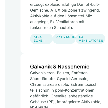
erzeugt explosionsfähige Dampf-Luft-
Gemische. ATEX bis Zone 1 zwingend,
Aktivkohle auf den Lösemittel-Mix
ausgelegt, Ex-Ventilatoren mit
funkenfreien Schaufeln.
ATEX
AKTIVKOHLE
EX-
ZONE 1
VENTILATOREN
Galvanik & Nasschemie
Galvanisieren, Beizen, Entfetten –
Säuredämpfe, Cyanid-Aerosole,
Chromsäureaerosole. Extrem toxisch,
teils schon in ppm-Konzentrationen
gefährlich. Chemikalienbeständige
Gehäuse (PP), imprägnierte Aktivkohle,
H14 HEPA.