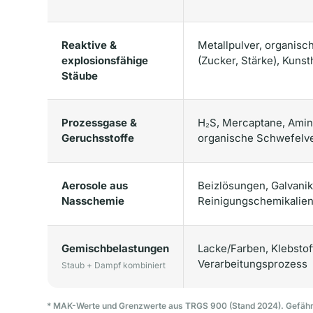
Reaktive &
Metallpulver, organisc
explosionsfähige
(Zucker, Stärke), Kuns
Stäube
Prozessgase &
H₂S, Mercaptane, Amine
Geruchsstoffe
organische Schwefelv
Aerosole aus
Beizlösungen, Galvanik
Nasschemie
Reinigungschemikalien,
Gemischbelastungen
Lacke/Farben, Klebstof
Verarbeitungsprozess
Staub + Dampf kombiniert
* MAK-Werte und Grenzwerte aus TRGS 900 (Stand 2024). Gefähr