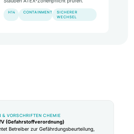
Stäuben ATEX-Zonenpflicht prüfen.
H14
CONTAINMENT
SICHERER
WECHSEL
 & VORSCHRIFTEN CHEMIE
fV (Gefahrstoffverordnung)
htet Betreiber zur Gefährdungsbeurteilung,