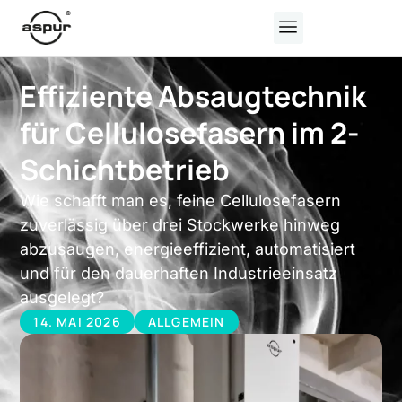
Effiziente Absaugtechnik
für Cellulosefasern im 2-
Schichtbetrieb
Wie schafft man es, feine Cellulosefasern
zuverlässig über drei Stockwerke hinweg
abzusaugen, energieeffizient, automatisiert
und für den dauerhaften Industrieeinsatz
ausgelegt?
14. MAI 2026
ALLGEMEIN