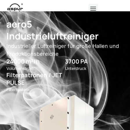
aero5
Industrieluftreiniger
Industrieller Luftreiniger für große Hallen und
Produktionsbereiche
24000 m³/h
3700 PA
Volumenstrom
Unterdruck
Filterpatronen / JET
PULSE
Filtersystem