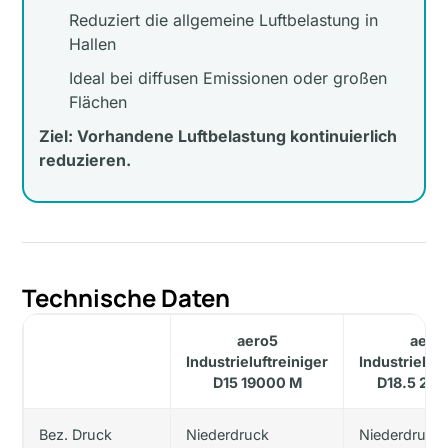
Reduziert die allgemeine Luftbelastung in
Hallen
Ideal bei diffusen Emissionen oder großen
Flächen
Ziel: Vorhandene Luftbelastung kontinuierlich
reduzieren.
Technische Daten
aero5
aero
Industrieluftreiniger
Industrieluft
D15 19000 M
D18.5 24
Bez. Druck
Niederdruck
Niederdruck