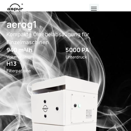
aerog1
Kompakte Ölnebelabsaugung für
Einzelmaschinen
940 m³/h
5000 PA
Volumenstrom
Unterdruck
H13
Filterpatrone