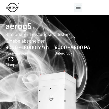
aerog5
Stationärer Leistungsstärkster-
Ölnebelabscheider
9000 - 18000 m³/h
6000 - 9500 PA
Volumenstrom
Unterdruck
H13
Filterpatrone