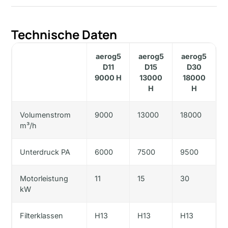
Technische Daten
aerog5
aerog5
aerog5
D11
D15
D30
9000 H
13000
18000
H
H
Volumenstrom
9000
13000
18000
m³/h
Unterdruck PA
6000
7500
9500
Motorleistung
11
15
30
kW
Filterklassen
H13
H13
H13