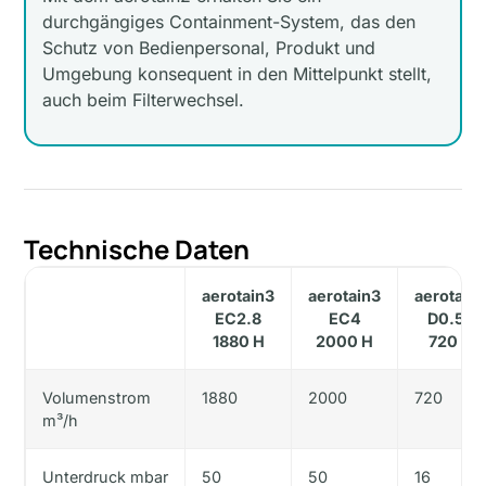
durchgängiges Containment-System, das den
Schutz von Bedienpersonal, Produkt und
Umgebung konsequent in den Mittelpunkt stellt,
auch beim Filterwechsel.
Technische Daten
aerotain3
aerotain3
aerotain
EC2.8
EC4
D0.55
1880 H
2000 H
720 H
Volumenstrom
1880
2000
720
m³/h
Unterdruck mbar
50
50
16