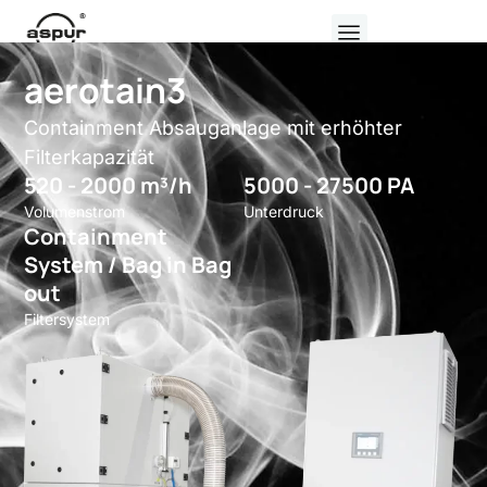
aerotain3
Containment Absauganlage mit erhöhter
Filterkapazität
520 - 2000 m³/h
5000 - 27500 PA
Volumenstrom
Unterdruck
Containment
System / Bag in Bag
out
Filtersystem